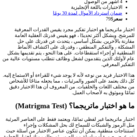
4 أشهر من الوصول
الاختبارات باللغة الإنجليزية
ضمان استرداد الأموال لمدة 30 يومًا
سعر
$79
اختبار ماتريجما هو اختبار تفكير مجرد يقيس القدرات المعرفية
للمرشح. وبشكل أكثر تحديدًا ، فهو يقيس قدرتك العقلية العامة
مقارنة بالآخرين. بشكل أساسي ، يتحدث عن قدرتك على حل
المشكلة ، والتفكير المنطقي ، وقدرتك على اكتشاف الأنماط
المنطقية أو إجراء استقطاعات. على هذا النحو ، يتم تقديمها بشكل
عام لأولئك الذين يتقدمون لشغل وظائف تتطلب مستويات عالية من
التفكير المعرفي.
هذا الاختبار فريد من نوعه لأنه لا يوجد شيء للقراءة أو الاستماع إليه.
كل ذلك يعتمد على الصور والمرئيات ، مما يجعله متاحًا للأشخاص
من مختلف اللغات والخلفيات. من المعروف أن هذا الاختبار دقيق
تمامًا وموثوق به لأصحاب العمل.
ما هو اختبار ماتريجما؟ (Matrigma Test)
اختبار ماتريجما غير لفظي تمامًا، ويعتمد فقط على العناصر المرئية
مثل الرموز والشبكات للسماح لك بحل المشكلات وإجراء
استنتاجات منطقية. يمكن أن تتكون عناصر الاختبار من أسئلة حيث
يتم عرض صورة أو سلسلة من الصور، ثم يطلب منك اختيار الخطوة