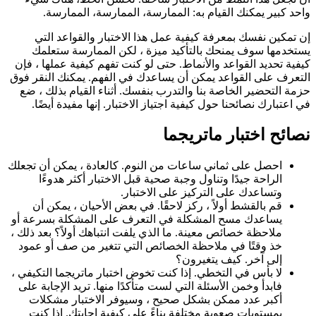
واحد كبير يمكنك القيام به: الممارسة، الممارسة، الممارسة.
إن تمكين نفسك بمعرفة كيفية عمل هذا الاختبار والقواعد التي
يستخدمها سوف يمنحك بالتأكيد ميزة ، لكن الممارسة ستعلمك
كيفية تحديد القواعد والأنماط. حتى لو كنت تفهم كيفية عملها ، فإن
التعرف على القواعد يمكن أن يساعدك في الفهم. يمكنك النقر فوق
حزمة التحضير الخاصة بنا والتدرب بنفسك. أثناء القيام بذلك ، ضع
في اعتبارك نصائحنا حول كيفية اجتياز الاختبار. إنها مفيدة أيضًا.
نصائح اختبار ماتريجما
احصل على ثماني ساعات من النوم. كالعادة ، يمكن أن تجعلك
الراحة جيدًا وتناول وجبة صحية قبل الاختبار أكثر هدوءًا
وتساعدك على التركيز على الاختبار.
قم بالقشط أولاً ، ركز لاحقًا. في بعض الأحيان ، يمكن أن
يساعدك مسح المشكلة في التعرف على المشكلة بسرعة أو
ملاحظة خصائص معينة. ما الذي يلفت انتباهك أولاً؟ بعد ذلك ،
خذ وقتًا في ملاحظة الخصائص التي تتغير من صف أو عمود
إلى آخر. كيف يتغيرون؟
لا بأس في التخطي. إذا كنت تخوض اختبار ماتريجما التكيفي ،
فابدأ وخمن الأسئلة التي لست متأكدًا منها. تريد الإجابة على
أكبر عدد ممكن بشكل صحيح ، وسيوفر الاختبار مشكلات
بمستويات صعوبة مختلفة بناءً على كيفية إجابتك. إذا كنت