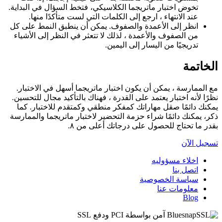
تخوض اختبار ماتريجما الكلاسيكي، فتخط السؤال في البداية.
عند الانتهاء ، ارجع إلى الكلمات التي لست متأكدًا منها.
انظر إلى الأعمدة والصفوف. يمكن أن ينطبق النمط على كل
من الصفوف والأعمدة ، لذلك لا تتعثر في النظر إلى الأشياء
تدريجيًا من اليسار إلى اليمين.
الخاتمة
مع الممارسة ، يمكن أن يكون اختبار ماتريجما أسهل في الاختبار.
نظرًا لأنه اختبار يعتمد على القدرة ، فهناك بالتأكيد مجال للتحسين.
يمكنك دائمًا صقل مهاراتك كمفكر منطقي وكمتقدم للاختبار. كما
ذكر، يمكنك دائمًا شراء حزمة التحضير لاختبار ماتريجما والممارسة
بقدر ما تحتاج للحصول على درجاتك أعلى من ٨.
تسجيل الآن
اخلاء مسؤوليه
اتصل بنا
سياسة الخصوصية
معلومات عنا
Blog
Bluesnap آمن بواسطة PCI ودفع SSL