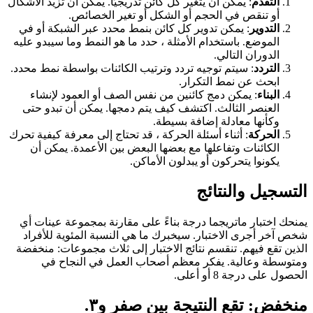
التقدم
: يمكن أن يتغير كل كائن تدريجيًا. يمكن أن تزيد الأشكال
أو تنقص في الحجم أو الشكل أو تغير الخصائص.
التدوير
: يمكن تدوير كل كائن بنمط محدد عبر الشبكة أو في
الموضع. باستخدام الأمثلة ، حدد ما هو النمط وما سيبدو عليه
الدوران التالي.
التردد
: سيتم توجيه تردد وترتيب الكائنات بواسطة نمط محدد.
ابحث عن نمط التكرار.
البناء
: يمكن دمج كائنين من نفس الصف أو العمود لإنشاء
العنصر الثالث. اكتشف كيف يتم دمجها. يمكن أن تبدو حتى
وكأنها معادلة إضافة بسيطة.
الحركة
: أثناء أسئلة الحركة ، قد تحتاج إلى معرفة كيفية تحرك
الكائنات وتفاعلها مع بعضها البعض بين الأعمدة. يمكن أن
يكونوا يتحركون أو يبدلون الأماكن.
التسجيل والنتائج
يمنحك اختبار ماتريجما درجة بناءً على مقارنة بمجموعة عينات أي
شخص آخر أجرى الاختبار. سيخبرك ما هي النسبة المئوية للأفراد
الذين تقع فيهم. تنقسم نتائج الاختبار إلى ثلاث مجموعات: منخفضة
ومتوسطة وعالية. يفكر معظم أصحاب العمل في النجاح في
الحصول على درجة 8 أو أعلى.
منخفض
: تقع النتيجة بين صفر و٣.